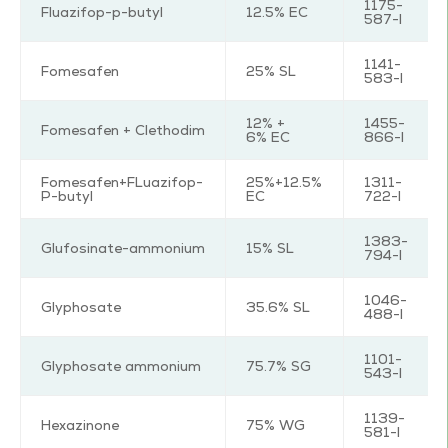
1175-
Fluazifop-p-butyl
12.5% EC
587-I
1141-
Fomesafen
25% SL
583-I
12% +
1455-
Fomesafen + Clethodim
6% EC
866-I
Fomesafen+FLuazifop-
25%+12.5%
1311-
P-butyl
EC
722-I
1383-
Glufosinate-ammonium
15% SL
794-I
1046-
Glyphosate
35.6% SL
488-I
1101-
Glyphosate ammonium
75.7% SG
543-I
1139-
Hexazinone
75% WG
581-I