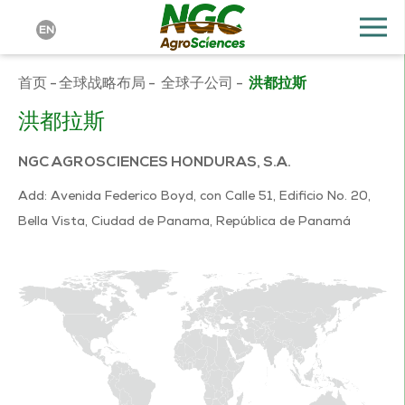
EN
首页
-
全球战略布局
-
全球子公司
-
洪都拉斯
洪都拉斯
NGC AGROSCIENCES HONDURAS, S.A.
Add: Avenida Federico Boyd, con Calle 51, Edificio No. 20,
Bella Vista, Ciudad de Panama, República de Panamá