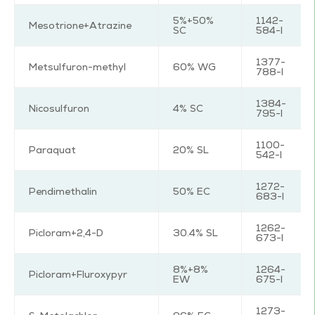
5%+50%
1142-
Mesotrione+Atrazine
SC
584-I
1377-
Metsulfuron-methyl
60% WG
788-I
1384-
Nicosulfuron
4% SC
795-I
1100-
Paraquat
20% SL
542-I
1272-
Pendimethalin
50% EC
683-I
1262-
Picloram+2,4-D
30.4% SL
673-I
8%+8%
1264-
Picloram+Fluroxypyr
EW
675-I
1273-