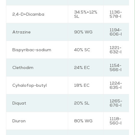
34.5%+12%
1136-
2,4-D+Dicamba
SL
578-I
1194-
Atrazine
90% WG
606-I
1221-
Bispyribac-sodium
40% SC
632-I
1154-
Clethodim
24% EC
566-I
1224-
Cyhalofop-butyl
18% EC
635-I
1265-
Diquat
20% SL
676-I
1118-
Diuron
80% WG
560-I